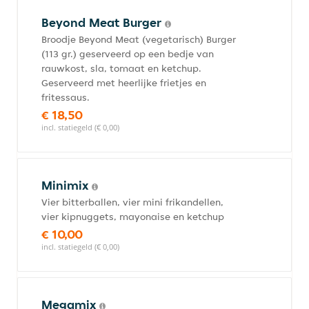
Beyond Meat Burger
Broodje Beyond Meat (vegetarisch) Burger
(113 gr.) geserveerd op een bedje van
rauwkost, sla, tomaat en ketchup.
Geserveerd met heerlijke frietjes en
fritessaus.
€ 18,50
incl. statiegeld (€ 0,00)
Minimix
Vier bitterballen, vier mini frikandellen,
vier kipnuggets, mayonaise en ketchup
€ 10,00
incl. statiegeld (€ 0,00)
Megamix