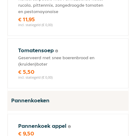
rucola, pittenmix, zongedroogde tomaten
en pestomayonaise
€ 11,95
incl. statiegeld (€ 0,00)
Tomatensoep
Geserveerd met snee boerenbrood en
(kruiden)boter
€ 5,50
incl. statiegeld (€ 0,00)
Pannenkoeken
Pannenkoek appel
€ 9,50