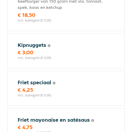
beefburger van 150 gram met sla, tomaat,
spek, kaas en ketchup
€ 18,50
incl. statiegeld (€ 0,00)
Kipnuggets
€ 3,00
incl. statiegeld (€ 0,00)
Friet speciaal
€ 4,25
incl. statiegeld (€ 0,00)
Friet mayonaise en satésaus
€ 4,75