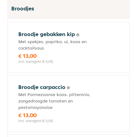
Broodjes
Broodje gebakken kip
Met spekjes, paprika, ui, kaas en
cocktailsaus
€ 13,00
incl. statiegeld (€ 0,00)
Broodje carpaccio
Met Parmezaanse kaas, pittenmix,
zongedroogde tomaten en
pestomayonaise
€ 13,00
incl. statiegeld (€ 0,00)