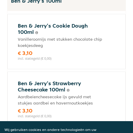
Ben & Jerry's 100ml
Ben & Jerry's Cookie Dough
100ml
Vanilleroomijs met stukken chocolate chip
koekjesdeeg
€ 3,10
incl. statiegeld (€ 0,00)
Ben & Jerry's Strawberry
Cheesecake 100ml
Aardbeiencheesecake ijs gevuld met
stukjes aardbei en havermoutkoekjes
€ 3,10
incl. statiegeld (€ 0,00)
Wij gebruiken cookies en andere technologieën om uw