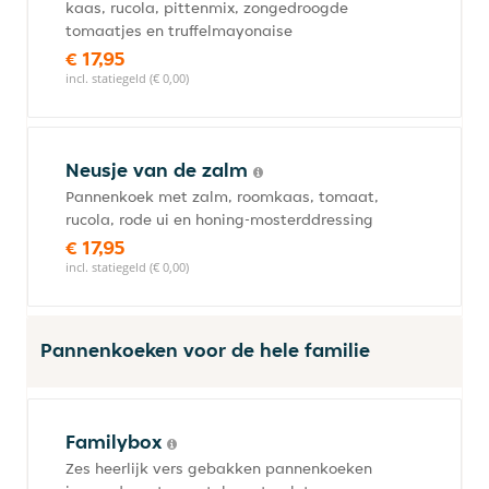
kaas, rucola, pittenmix, zongedroogde
tomaatjes en truffelmayonaise
€ 17,95
incl. statiegeld (€ 0,00)
Neusje van de zalm
Pannenkoek met zalm, roomkaas, tomaat,
rucola, rode ui en honing-mosterddressing
€ 17,95
incl. statiegeld (€ 0,00)
Pannenkoeken voor de hele familie
Familybox
Zes heerlijk vers gebakken pannenkoeken