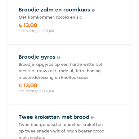
Broodje zalm en roomkaas
Met komkommer, rucola en sla
€ 13,00
incl. statiegeld (€ 0,00)
Broodje gyros
Broodje kipgyros op een harde witte bol
met sla, rauwkost, rode ui, feta, honing-
mosterddressing en knoflooksaus
€ 13,00
incl. statiegeld (€ 0,00)
Twee kroketten met brood
Twee bourgondische rundvleeskroketten
op twee sneden wit of bruin boerenbrood
met mosterd