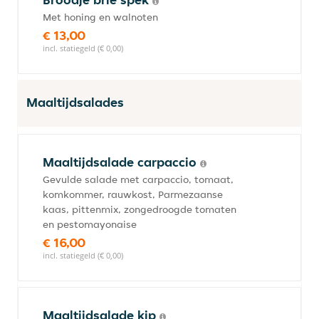
Met honing en walnoten
€ 13,00
incl. statiegeld (€ 0,00)
Maaltijdsalades
Maaltijdsalade carpaccio
Gevulde salade met carpaccio, tomaat,
komkommer, rauwkost, Parmezaanse
kaas, pittenmix, zongedroogde tomaten
en pestomayonaise
€ 16,00
incl. statiegeld (€ 0,00)
Maaltijdsalade kip