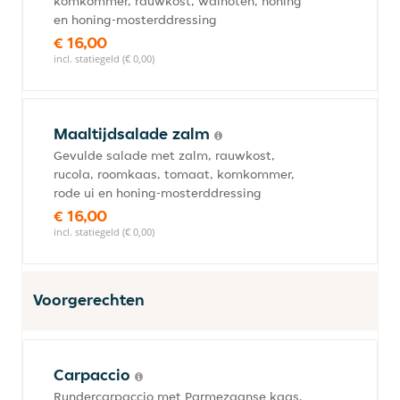
komkommer, rauwkost, walnoten, honing
en honing-mosterddressing
€ 16,00
incl. statiegeld (€ 0,00)
Maaltijdsalade zalm
Gevulde salade met zalm, rauwkost,
rucola, roomkaas, tomaat, komkommer,
rode ui en honing-mosterddressing
€ 16,00
incl. statiegeld (€ 0,00)
Voorgerechten
Carpaccio
Rundercarpaccio met Parmezaanse kaas,